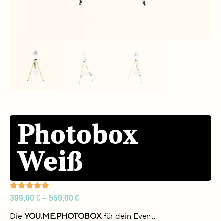
Photobox
Weiß
399,00
€
–
559,00
€
Die
YOU.ME.PHOTOBOX
für dein Event.