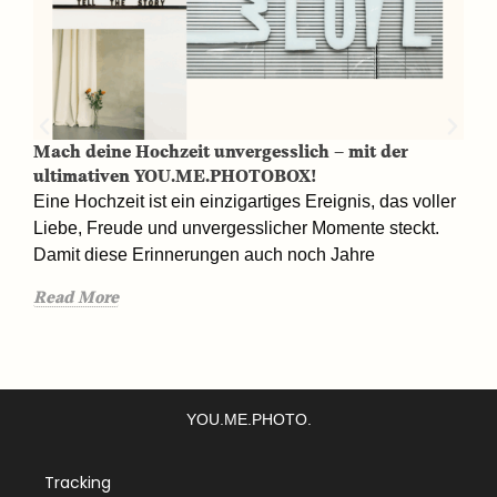
Mach deine Hochzeit unvergesslich – mit der
ultimativen YOU.ME.PHOTOBOX!
F
Eine Hochzeit ist ein einzigartiges Ereignis, das voller
l
Liebe, Freude und unvergesslicher Momente steckt.
Damit diese Erinnerungen auch noch Jahre
a
Read More
U
R
YOU.ME.PHOTO.
Tracking