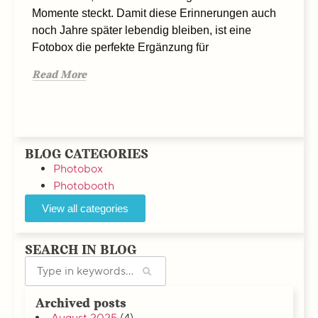
Momente steckt. Damit diese Erinnerungen auch
Fot
noch Jahre später lebendig bleiben, ist eine
auf
Fotobox die perfekte Ergänzung für
sc
Erl
Read More
ers
Re
BLOG CATEGORIES
Photobox
Photobooth
View all categories
SEARCH IN BLOG
Archived posts